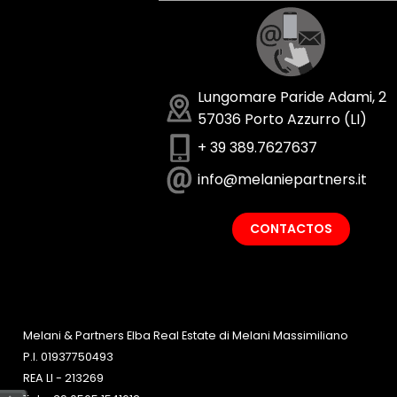
Lungomare Paride Adami, 2
57036 Porto Azzurro (LI)
+ 39 389.7627637
info@melaniepartners.it
CONTACTOS
Melani & Partners Elba Real Estate di Melani Massimiliano
P.I. 01937750493
REA LI - 213269