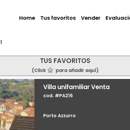
Home
Tus favoritos
Vender
Evaluaci
1
TUS FAVORITOS
(Click
para añadir aquí)
Villa unifamiliar Venta
cod. #PA216
Porto Azzurro