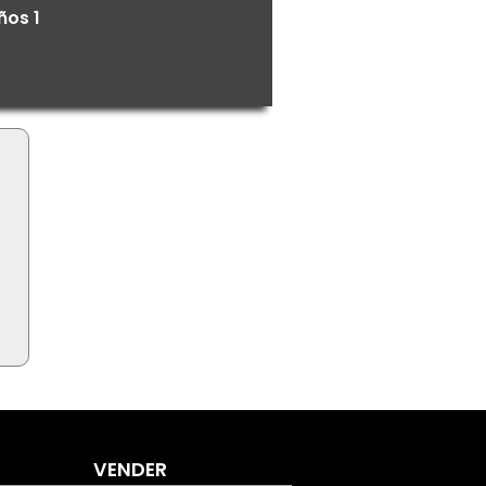
ños 1
VENDER